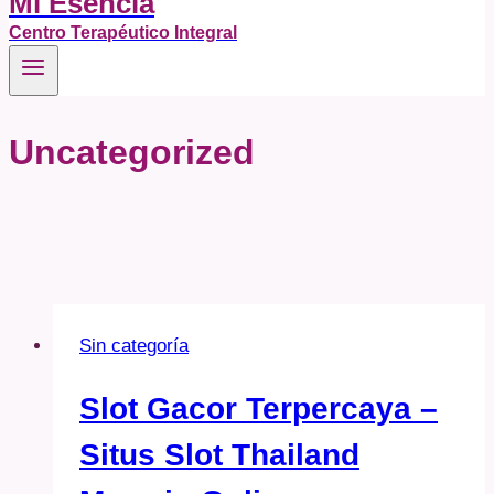
Mi Esencia
Centro Terapéutico Integral
Uncategorized
Sin categoría
Slot Gacor Terpercaya –
Situs Slot Thailand