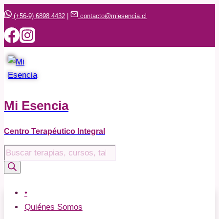
Saltar
(+56-9) 6898 4432
|
contacto@miesencia.cl
al
contenido
Mi Esencia
Centro Terapéutico Integral
Búsqueda
de
productos
•
Quiénes Somos