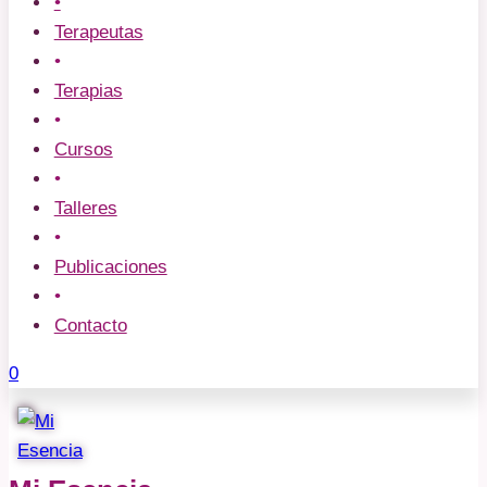
•
Terapeutas
•
Terapias
•
Cursos
•
Talleres
•
Publicaciones
•
Contacto
0